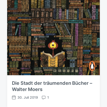
d
a
t
u
m
Die Stadt der träumenden Bücher –
Walter Moers
30. Juli 2019
1
V
K
e
o