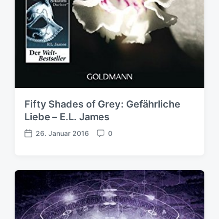
Fifty Shades of Grey: Gefährliche
Liebe – E.L. James
26. Januar 2016
0
V
K
e
o
r
m
ö
m
f
e
f
n
e
t
n
a