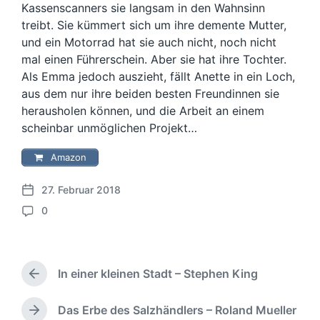
Kassenscanners sie langsam in den Wahnsinn
treibt. Sie kümmert sich um ihre demente Mutter,
und ein Motorrad hat sie auch nicht, noch nicht
mal einen Führerschein. Aber sie hat ihre Tochter.
Als Emma jedoch auszieht, fällt Anette in ein Loch,
aus dem nur ihre beiden besten Freundinnen sie
herausholen können, und die Arbeit an einem
scheinbar unmöglichen Projekt…
Amazon
27. Februar 2018
V
0
e
K
r
o
ö
m
f
m
f
In einer kleinen Stadt – Stephen King
e
V
e
n
o
n
r
t
Das Erbe des Salzhändlers – Roland Mueller
N
t