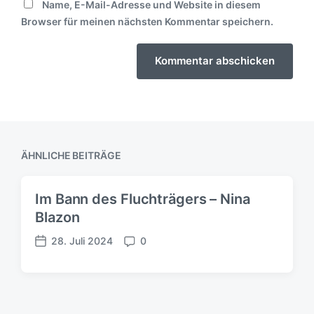
Name, E-Mail-Adresse und Website in diesem
Browser für meinen nächsten Kommentar speichern.
ÄHNLICHE BEITRÄGE
Im Bann des Fluchträgers – Nina
Blazon
28. Juli 2024
0
V
K
e
o
r
m
ö
m
f
e