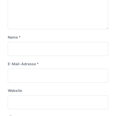
r
a
u
a
g
m
g
:
:
Name
*
E-Mail-Adresse
*
Website