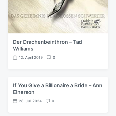
Der Drachenbeinthron – Tad
Williams
12. April 2019
0
V
K
e
o
r
m
ö
m
f
e
If You Give a Billionaire a Bride – Ann
f
n
Einerson
e
t
n
a
28. Juli 2024
0
V
K
t
r
e
o
l
e
r
m
i