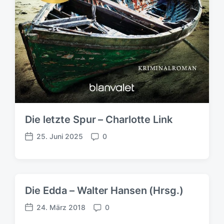
Die letzte Spur – Charlotte Link
25. Juni 2025
0
V
K
e
o
r
m
ö
m
f
e
Die Edda – Walter Hansen (Hrsg.)
f
n
e
t
24. März 2018
0
V
K
n
a
e
o