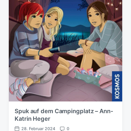
u
n
g
s
d
a
t
u
m
Spuk auf dem Campingplatz – Ann-
Katrin Heger
28. Februar 2024
0