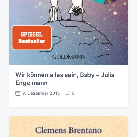
Wir können alles sein, Baby – Julia
Engelmann
8. Dezember 2015
0
V
K
e
o
r
m
ö
m
f
e
f
n
e
t