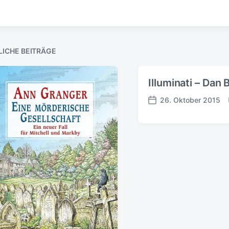
LICHE BEITRÄGE
Illuminati – Dan
26. Oktober 2015
V
e
r
ö
f
f
e
n
t
l
i
c