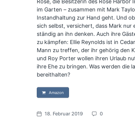
Rose, die Besitzerin des Rose Harbor In
im Garten – zusammen mit Mark Taylor,
Instandhaltung zur Hand geht. Und obw
sich selbst, versichert, dass Mark nur 
ständig an ihn denken. Auch ihre Gäst
zu kämpfen: Ellie Reynolds ist in Ceda
Mann zu treffen, der ihr gehörig den 
und Roy Porter wollen ihren Urlaub nu
ihre Ehe zu bringen. Was werden die la
bereithalten?
Amazon
18. Februar 2019
0
V
K
e
o
r
m