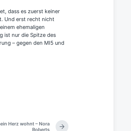
et, dass es zuerst keiner
t. Und erst recht nicht
n einem ehemaligen
 ist nur die Spitze des
örung – gegen den MI5 und
ein Herz wohnt – Nora
N
Roberts