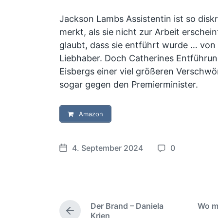
Jackson Lambs Assistentin ist so diskr
merkt, als sie nicht zur Arbeit erschein
glaubt, dass sie entführt wurde … vo
Liebhaber. Doch Catherines Entführung
Eisbergs einer viel größeren Verschw
sogar gegen den Premierminister.
Amazon
4. September 2024
0
V
K
e
o
r
m
ö
m
f
e
Der Brand – Daniela
Wo m
f
n
V
Krien