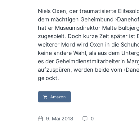
Niels Oxen, der traumatisierte Elitesol
dem mächtigen Geheimbund ›Danehof‹
hat er Museumsdirektor Malte Bulbjerg
zugespielt. Doch kurze Zeit später ist 
weiterer Mord wird Oxen in die Schuh
keine andere Wahl, als aus dem Unterg
es der Geheimdienstmitarbeiterin Mar
aufzuspüren, werden beide vom ›Danehof
gelockt.
Amazon
9. Mai 2018
0
V
K
e
o
r
m