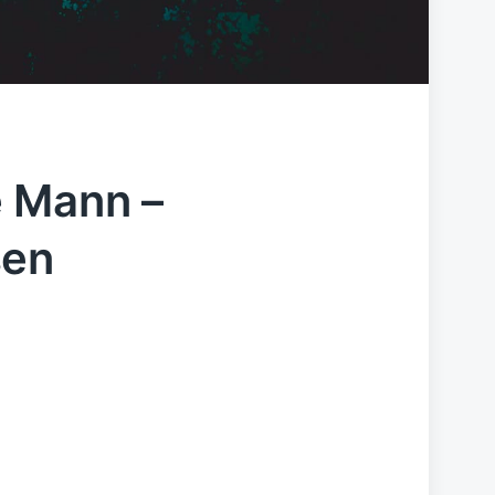
e Mann –
sen