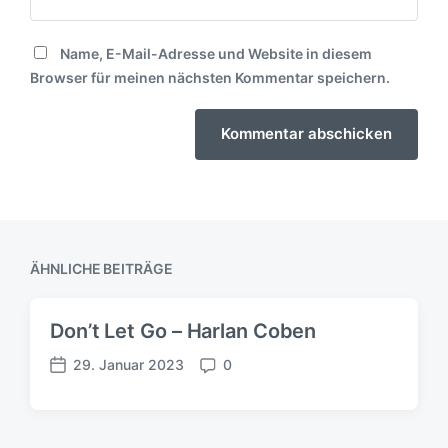
Name, E-Mail-Adresse und Website in diesem
Browser für meinen nächsten Kommentar speichern.
ÄHNLICHE BEITRÄGE
Don’t Let Go – Harlan Coben
29. Januar 2023
0
V
K
e
o
r
m
ö
m