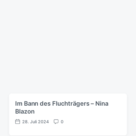
a
t
u
m
Im Bann des Fluchträgers – Nina
Blazon
28. Juli 2024
0
V
K
e
o