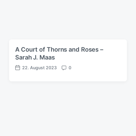
A Court of Thorns and Roses –
Sarah J. Maas
22. August 2023
0
V
K
e
o
r
m
ö
m
f
e
f
n
e
t
n
a
t
r
l
e
i