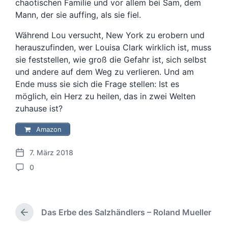
chaotischen Familie und vor allem bei Sam, dem
Mann, der sie auffing, als sie fiel.
Während Lou versucht, New York zu erobern und
herauszufinden, wer Louisa Clark wirklich ist, muss
sie feststellen, wie groß die Gefahr ist, sich selbst
und andere auf dem Weg zu verlieren. Und am
Ende muss sie sich die Frage stellen: Ist es
möglich, ein Herz zu heilen, das in zwei Welten
zuhause ist?
Amazon
7. März 2018
V
0
e
K
r
o
ö
m
f
m
f
Das Erbe des Salzhändlers – Roland Mueller
e
V
e
n
o