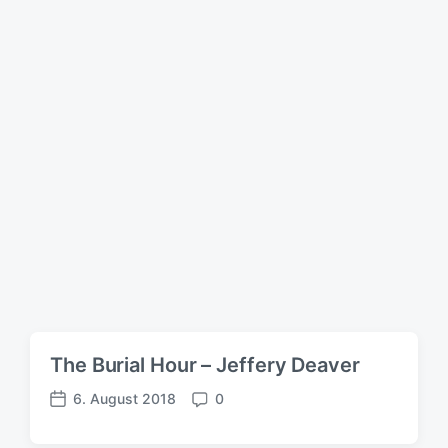
g
s
d
a
t
u
m
The Burial Hour – Jeffery Deaver
6. August 2018
0
V
K
e
o