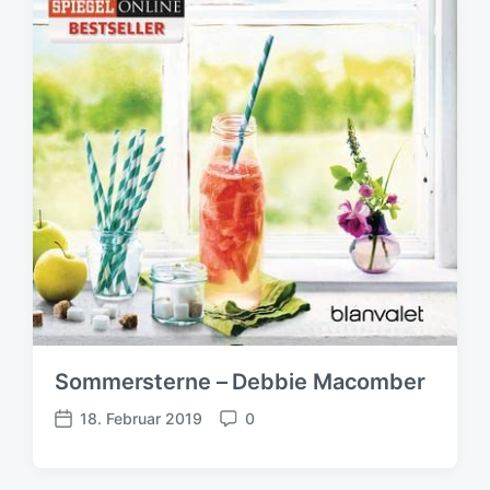
Sommersterne – Debbie Macomber
18. Februar 2019
0
V
K
e
o
r
m