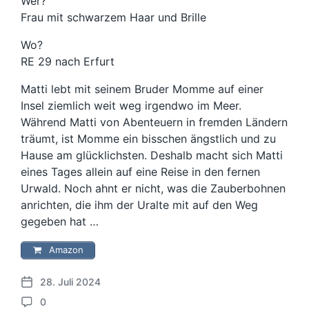
Wer?
Frau mit schwarzem Haar und Brille
Wo?
RE 29 nach Erfurt
Matti lebt mit seinem Bruder Momme auf einer
Insel ziemlich weit weg irgendwo im Meer.
Während Matti von Abenteuern in fremden Ländern
träumt, ist Momme ein bisschen ängstlich und zu
Hause am glücklichsten. Deshalb macht sich Matti
eines Tages allein auf eine Reise in den fernen
Urwald. Noch ahnt er nicht, was die Zauberbohnen
anrichten, die ihm der Uralte mit auf den Weg
gegeben hat …
Amazon
28. Juli 2024
V
0
e
K