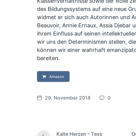
Klassenverhältnisse sowie der Rolle zen
des Bildungssystems auf eine neue Gru
widmet er sich auch Autorinnen und A
Beauvoir, Annie Ernaux, Assia Djebar 
ihrem Einfluss auf seinen intellektuel
wir uns den Determinismen stellen, die
können wir einer wahrhaft emanzipato
bereiten.
Amazon
29. November 2018
0
V
K
e
o
r
m
ö
m
f
e
Kalte Herzen – Tess
O