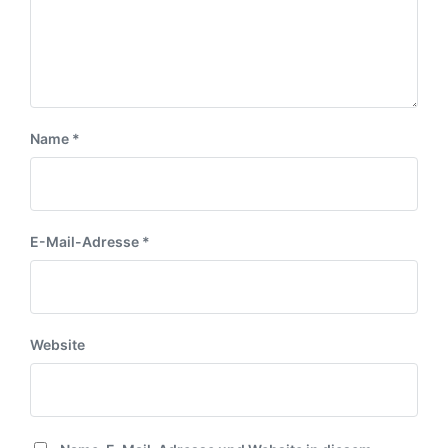
a
u
a
g
m
g
:
:
Name
*
E-Mail-Adresse
*
Website