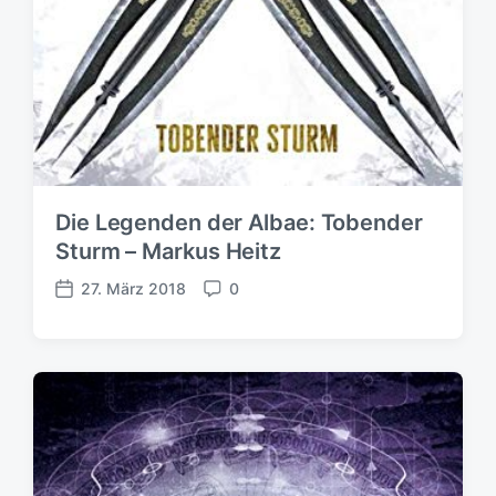
Die Legenden der Albae: Tobender
Sturm – Markus Heitz
27. März 2018
0
V
K
e
o
r
m
ö
m
f
e
f
n
e
t
n
a
t
r