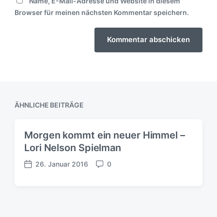
Name, E-Mail-Adresse und Website in diesem
Browser für meinen nächsten Kommentar speichern.
ÄHNLICHE BEITRÄGE
Morgen kommt ein neuer Himmel –
Lori Nelson Spielman
26. Januar 2016
0
V
K
e
o
r
m
ö
m
f
e