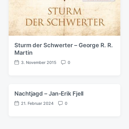
Sturm der Schwerter – George R. R.
Martin
3. November 2015
0
V
K
e
o
r
m
ö
m
f
e
Nachtjagd – Jan-Erik Fjell
f
n
e
t
21. Februar 2024
0
V
K
n
a
e
o
t
r
r
m
l
e
ö
m
i