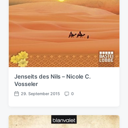
u
m
Jenseits des Nils – Nicole C.
Vosseler
29. September 2015
0
V
K
e
o
r
m
ö
m
f
e
f
n